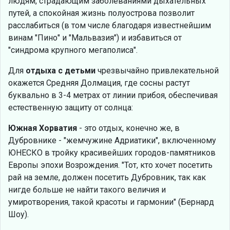
людям, страдающим заболеваниями дыхательных
путей, а спокойная жизнь полуострова позволит
расслабиться (в том числе благодаря известнейшим
винам "Пино" и "Мальвазия") и избавиться от
"синдрома крупного мегаполиса".
Для
отдыха с детьми
чрезвычайно привлекательной
окажется Средняя Долмация, где сосны растут
буквально в 3-4 метрах от линии прибоя, обеспечивая
естественную защиту от солнца:
Южная Хорватия
- это отдых, конечно же, в
Дубровнике - "жемчужине Адриатики", включенному
ЮНЕСКО в тройку красивейших городов-памятников
Европы эпохи Возрождения. "Тот, кто хочет посетить
рай на земле, должен посетить Дубровник, так как
нигде больше не найти такого величия и
умиротворения, такой красоты и гармонии" (Бернард
Шоу).