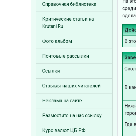
На эт
Справочная библиотека
среди
сдела
Критические статьи на
Krutani.Ru
Дей
В эт
Фото альбом
Почтовые рассылки
Зав
Скол
Ссылки
Отзывы наших читателей
В ка
Реклама на сайте
Нужн
горо
Разместите на нас ссылку
Где 
Курс валют ЦБ РФ